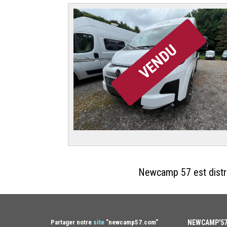
VENDU
Newcamp 57 est dist
Partager notre
site
"newcamp57.com"
NEWCAMP'5