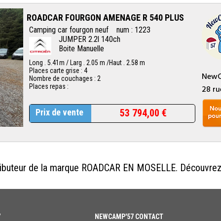
ROADCAR FOURGON AMENAGE R 540 PLUS
Camping car fourgon neuf num : 1223
JUMPER 2.2l 140ch
Boite Manuelle
Long . 5.41m / Larg . 2.05 m /Haut . 2.58 m
Places carte grise : 4
NewC
Nombre de couchages : 2
Places repas :
28 ru
Prix de vente
53 794,00 €
ributeur de la marque ROADCAR EN MOSELLE. Découvrez 
7
NEWCAMP'57 CONTACT