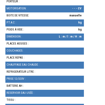
PORTEUR :
MOTORISATION:
- - - CV
BOITE DE VITESSE:
manuelle
P.T.A.C :
kg
POIDS À VIDE :
kg
DIMENSION :
L : m / l : m / H : m
PLACES ASSISES :
COUCHAGES:
PLACE REPAS :
CHAUFFAGE EAU CHAUDE :
REFRIGERATEUR LITRE :
PRISE 12/320V :
BATTERIE AH :
RESERVOIR EAU USÉE :
TISSU :