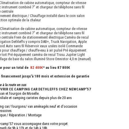
Climatisation de cabine automatique, compteur de vitesse
 instrument combiné 7" et chargeur de téléphone sans fil
 centrale
nnement électrique / Chauffage installé dans le coin salon
ition optimale de la chaleur
 Climatisation de cabine automatique, compteur de vitesse
 instrument combiné 7" et chargeur de téléphone sans fil
 centrale Frein de stationnement électrique Caméra de recul
igation Dethleffs y compris DAB+, Truck Navigation, Apple
roid Auto sans fil Réservoir eaux usées isolé Commande
s pour chauffage / chauffe-eau à air pulsé Pré équipement
e toit Pré équipement caméra de recul Tissu Jupiter Light
lage de baie du salon illuminé Store Omnistor 4,0 m (manuel)
r pour un total de
82 400€
* au lieu 87 800€
e financement jusqu'à 180 mois et extension de garantie
e à la route en sus
VRIR CE CAMPING CAR DETHLEFFS CHEZ NEWCAMP'57
 van et fourgon de Moselle.
iliale et camping caristes depuis plus de 20 ans
ng car/ fourgons/ van aménagés neuf et d'occasion
essoires
nique / Réparation / Montage
wcamp'57 vous accompagne dans votre projet
medi de 9h à 12h et de 14h à 18h