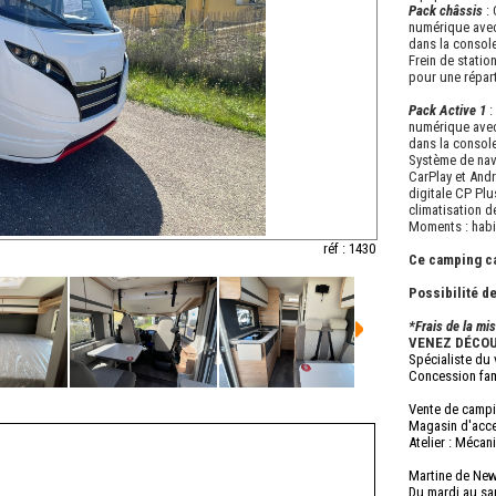
Pack châssis
: 
numérique avec
dans la console
Frein de statio
pour une répart
Pack Active 1
:
numérique avec
dans la console
Système de nav
CarPlay et And
digitale CP Plu
climatisation d
Moments : habil
réf : 1430
Ce camping ca
Possibilité d
*Frais de la mis
VENEZ DÉCOU
Spécialiste du
Concession fam
Vente de campi
Magasin d'acc
Atelier : Méca
Martine de Ne
Du mardi au sa