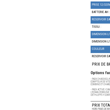
PRISE 12/320V
BATTERIE AH :
RESERVOIR EA
TISSU :
DIMENSION LI
DIMENSION LI
COULEUR
RESERVOIR EA
PRIX DE B
Options fac
- PACK CHASSISCL
COMPTEUR DE VIT
COMBINE ET CHARG
- PACK ACTIVE I C
L'ECRAN D'ORIGIN
DETHLEFFS Y COM
PRIX TOTA
HORS FRAIS DE MI