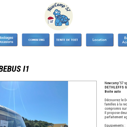
BEBUS I1
Newcamp'57 sp
DETHLEFFS GLO
Boite auto
Découvrez le De
familles à la r
compromis sur 
Il propose deu
parfaitement a
Equipements :