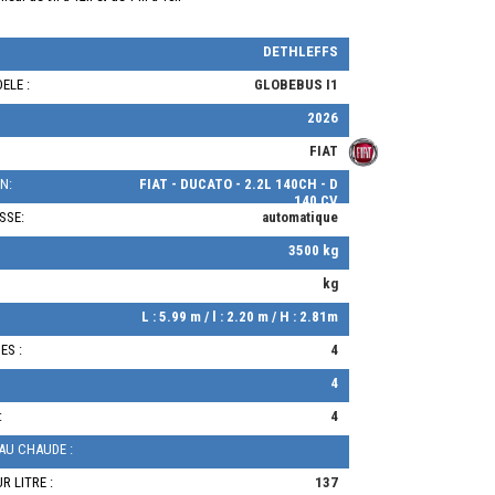
DETHLEFFS
ELE :
GLOBEBUS I1
2026
FIAT
N:
FIAT - DUCATO - 2.2L 140CH - D
140 CV
SSE:
automatique
3500 kg
kg
L : 5.99 m / l : 2.20 m / H : 2.81m
ES :
4
4
:
4
AU CHAUDE :
R LITRE :
137