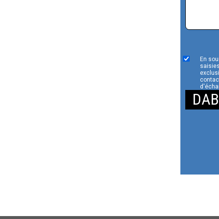
En sou
saisies
exclus
contac
d'écha
DAB