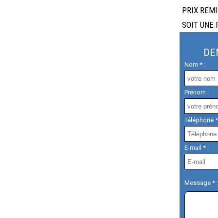
PRIX REMI
SOIT UNE 
DE
Nom * :
Prénom :
Téléphone *
E-mail * :
Message * :