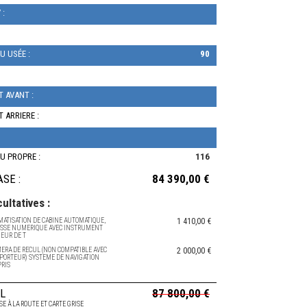
 :
U USÉE :
90
T AVANT :
T ARRIERE :
U PROPRE :
116
ASE :
84 390,00 €
ultatives :
IMATISATION DE CABINE AUTOMATIQUE,
1 410,00 €
ESSE NUMERIQUE AVEC INSTRUMENT
EUR DE T
AMERA DE RECUL (NON COMPATIBLE AVEC
2 000,00 €
E PORTEUR) SYSTEME DE NAVIGATION
PRIS
L
87 800,00 €
SE À LA ROUTE ET CARTE GRISE