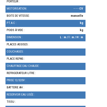
PORTEUR :
MOTORISATION:
- - - CV
BOITE DE VITESSE:
manuelle
P.T.A.C :
kg
POIDS À VIDE :
kg
DIMENSION :
L : m / l : m / H : m
PLACES ASSISES :
COUCHAGES:
PLACE REPAS :
CHAUFFAGE EAU CHAUDE :
REFRIGERATEUR LITRE :
PRISE 12/320V :
BATTERIE AH :
RESERVOIR EAU USÉE :
TISSU :