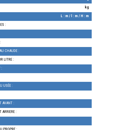
kg
L : m / l : m / H : m
ES :
:
AU CHAUDE :
R LITRE :
 :
U USÉE :
T AVANT :
T ARRIERE :
U PROPRE :