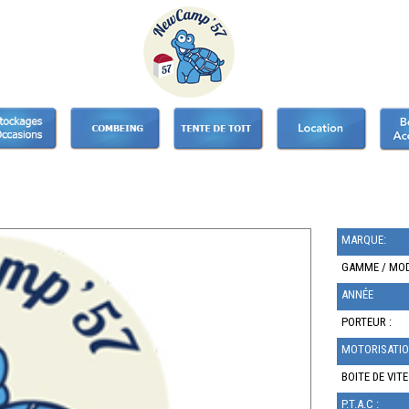
MARQUE:
GAMME / MOD
ANNÉE
PORTEUR :
MOTORISATIO
BOITE DE VITE
P.T.A.C :