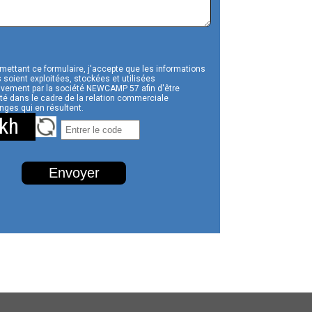
mettant ce formulaire, j'accepte que les informations
 soient exploitées, stockées et utilisées
ivement par la société NEWCAMP 57 afin d'être
té dans le cadre de la relation commerciale
nges qui en résultent.
kh
Envoyer