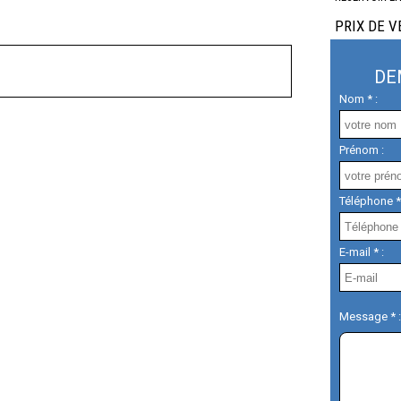
PRIX DE V
DE
Nom * :
Prénom :
Téléphone *
E-mail * :
Message * :