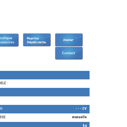
ELE :
N:
- - - CV
SSE:
manuelle
kg