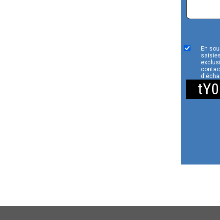
En sou
saisies
exclus
contac
d'écha
tY0