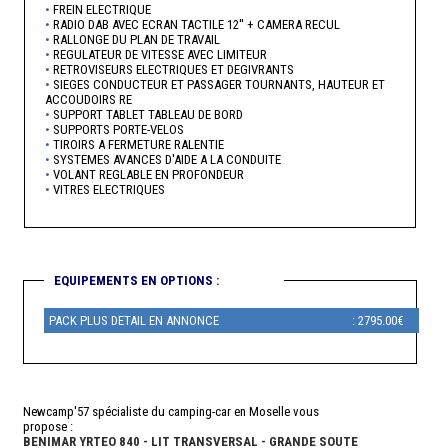
•
FREIN ELECTRIQUE
•
RADIO DAB AVEC ECRAN TACTILE 12'' + CAMERA RECUL
•
RALLONGE DU PLAN DE TRAVAIL
•
REGULATEUR DE VITESSE AVEC LIMITEUR
•
RETROVISEURS ELECTRIQUES ET DEGIVRANTS
•
SIEGES CONDUCTEUR ET PASSAGER TOURNANTS, HAUTEUR ET
ACCOUDOIRS RE
•
SUPPORT TABLET TABLEAU DE BORD
•
SUPPORTS PORTE-VELOS
•
TIROIRS A FERMETURE RALENTIE
•
SYSTEMES AVANCES D'AIDE A LA CONDUITE
•
VOLANT REGLABLE EN PROFONDEUR
•
VITRES ELECTRIQUES
EQUIPEMENTS EN OPTIONS :
PACK PLUS DETAIL EN ANNONCE
: 2795.00€
Newcamp'57 spécialiste du camping-car en Moselle vous
propose :
BENIMAR YRTEO 840 - LIT TRANSVERSAL - GRANDE SOUTE