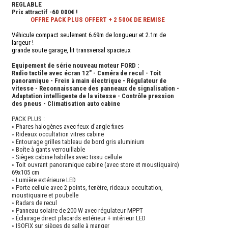
REGLABLE
Prix attractif -60 000€ !
OFFRE PACK PLUS OFFERT + 2 500€ DE REMISE
Véhicule compact seulement 6.69m de longueur et 2.1m de
largeur !
grande soute garage, lit transversal spacieux
Equipement de série nouveau moteur FORD :
Radio tactile avec écran 12" - Caméra de recul - Toit
panoramique - Frein à main électrique - Régulateur de
vitesse - Reconnaissance des panneaux de signalisation -
Adaptation intelligente de la vitesse - Contrôle pression
des pneus - Climatisation auto cabine
PACK PLUS :
◦ Phares halogènes avec feux d'angle fixes
◦ Rideaux occultation vitres cabine
◦ Entourage grilles tableau de bord gris aluminium
◦ Boîte à gants verrouillable
◦ Sièges cabine habilles avec tissu cellule
◦ Toit ouvrant panoramique cabine (avec store et moustiquaire)
69x105 cm
◦ Lumière extérieure LED
◦ Porte cellule avec 2 points, fenêtre, rideaux occultation,
moustiquaire et poubelle
◦ Radars de recul
◦ Panneau solaire de 200 W avec régulateur MPPT
◦ Éclairage direct placards extérieur + intérieur LED
◦ ISOFIX sur sièges de salle à manger