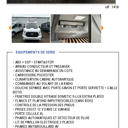
réf : 1418
EQUIPEMENTS DE SERIE :
•
ABS + ESP • START&STOP
•
AIRBAG CONDUCTEUR ET PASSAGER
•
ASSISTANCE AU DEMARRAGE EN COTE
•
CARROSSERIE POLYESTER
•
CLIMATISATION CABINE AUTOMATIQUE
•
COMMANDES AU VOLANT DE LA RADIO
•
DOUCHE SEPAREE AVEC PORTE-SAVON ET PORTE SERVIETTE • CAILLE
BOTIS
•
FENETRES DOUBLE VITRAGE DOMETIC D-LUX EXTRA PLATES
•
FLANCS ET PLAFOND IMPUTRESCIBLES (SANS BOIS)
•
CONTROLE DE LA PRESSION DES PNEUS
•
PRISES 230 ET 12 V DANS LE GARAGE
•
PORTE CELLULE XL
•
PHARES AUTOMATIQUES ET DETECTEUR DE PLUIE
•
LIT DE PAVILLON ELECTRIQUE 2 PLACES
•
PHARES ANTIBROUILLARD AV