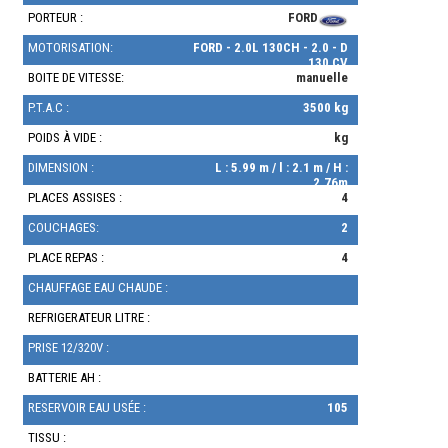
PORTEUR :
FORD
MOTORISATION:
FORD - 2.0L 130CH - 2.0 - D
130 CV
BOITE DE VITESSE:
manuelle
P.T.A.C :
3500 kg
POIDS À VIDE :
kg
DIMENSION :
L : 5.99 m / l : 2.1 m / H :
2.76m
PLACES ASSISES :
4
COUCHAGES:
2
PLACE REPAS :
4
CHAUFFAGE EAU CHAUDE :
REFRIGERATEUR LITRE :
PRISE 12/320V :
BATTERIE AH :
RESERVOIR EAU USÉE :
105
TISSU :